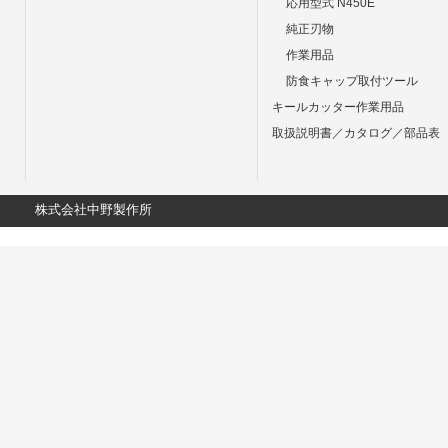
応用型式 N450E
純正刃物
作業用品
防食キャップ取付ツール
キールカッター作業用品
取扱説明書／カタログ／部品表
株式会社中野製作所