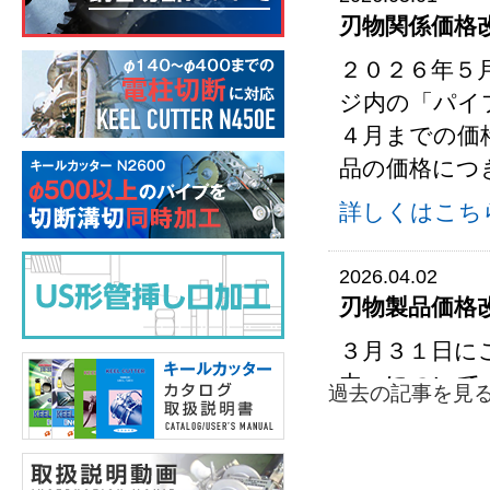
刃物関係価格
２０２６年５
ジ内の「パイ
４月までの価
品の価格につ
詳しくはこち
2026.04.02
刃物製品価格
３月３１日に
内」について
過去の記事を見る
だきます。
申し訳ござい
ます。