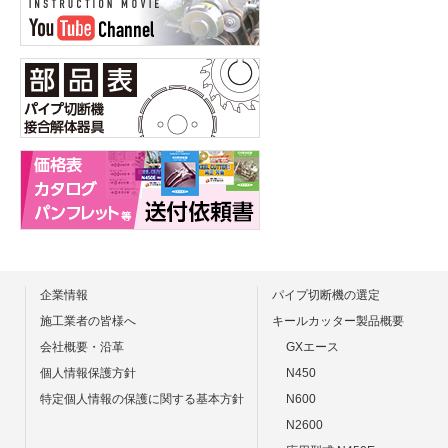
詳しくはこち
2026.03.31
「刃物製品」
詳しくはこち
2026.03.18
キールカッター
キールカッター
企業情報
パイプ切断機の選定
施工業者の皆様へ
キールカッター製品概要
内容を追加致
会社概要・沿革
GXエース
詳しくはこち
個人情報保護方針
N450
特定個人情報の保護に関する基本方針
N600
N2600