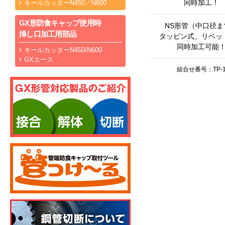
同時加工！
キールカッターN450／N600
GX形防食キャップ使用時
NS形管（中口径ま
挿し口加工用部品
タッピン式、リベッ
同時加工可能
キールカッターN450/N600
GXエース
組合せ番号：TP-