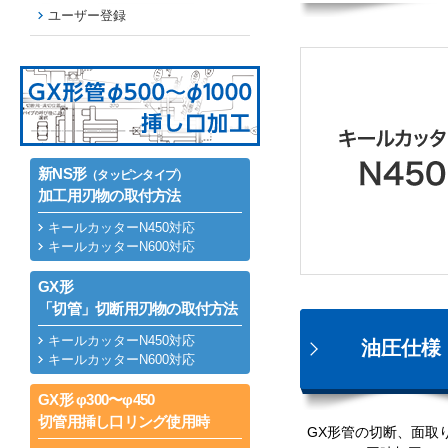
ユーザー登録
新NS形
（タッピンタイプ）
加工用刃物の取付方法
キールカッターN450対応
キールカッターN600対応
GX形
「切管」切断用刃物の取付方法
キールカッターN450対応
油圧仕様
キールカッターN600対応
GX形 φ300〜φ450
切管用挿し口リング使用時
GX形管の切断、面取